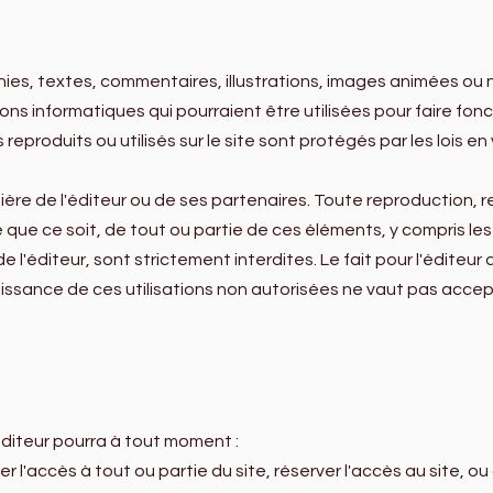
es, textes, commentaires, illustrations, images animées ou 
ions informatiques qui pourraient être utilisées pour faire fonc
produits ou utilisés sur le site sont protégés par les lois en 
ntière de l'éditeur ou de ses partenaires. Toute reproduction, r
que ce soit, de tout ou partie de ces éléments, y compris les
de l'éditeur, sont strictement interdites. Le fait pour l'édite
issance de ces utilisations non autorisées ne vaut pas accept
'éditeur pourra à tout moment :
r l'accès à tout ou partie du site, réserver l'accès au site, ou