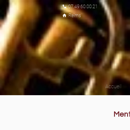
07.49.60.00.21
Reims
Accueil
Ment