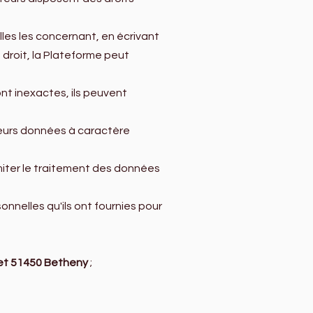
lles les concernant, en écrivant
droit, la Plateforme peut
ont inexactes, ils peuvent
 leurs données à caractère
limiter le traitement des données
sonnelles qu'ils ont fournies pour
let 51450 Betheny
;