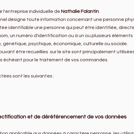
l'entreprise individuelle de
Nathalie Falantin
.
el désigne toute information concernant une personne physiq
tée identifiable une personne qui peut être identifiée, direc
m, un numéro d'identification ou à un ou plusieurs éléments 
, génétique, psychique, économique, culturelle ou sociale.
vant être recueillies sur le site sont principalement utilisées
cas échéant pour le traitement de vos commandes.
tées sont les suivantes :
e rectification et de déréférencement de vos données
tion applicable aux données à caractère personne, les utilisa